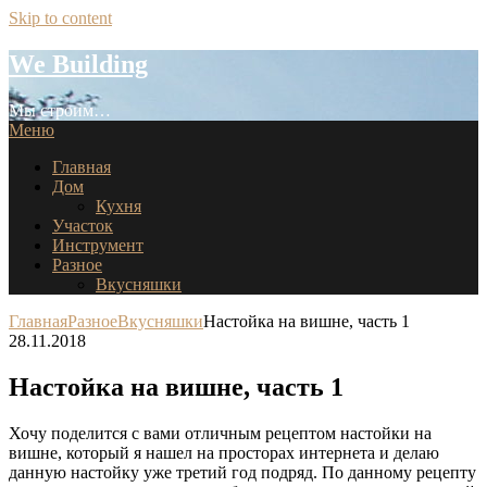
Skip to content
We Building
Мы строим…
Меню
Главная
Дом
Кухня
Участок
Инструмент
Разное
Вкусняшки
Главная
Разное
Вкусняшки
Настойка на вишне, часть 1
28.11.2018
Настойка на вишне, часть 1
Хочу поделится с вами отличным рецептом настойки на
вишне, который я нашел на просторах интернета и делаю
данную настойку уже третий год подряд. По данному рецепту